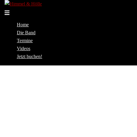
Zum
Inhalt
Menü
springen
umschalten
Home
Die Band
Termine
Videos
Jetzt buchen!