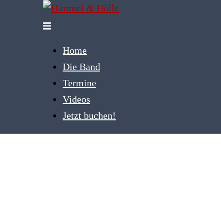
Zum
Inhalt
Menü
springen
umschalten
Home
Die Band
Termine
Videos
Jetzt buchen!